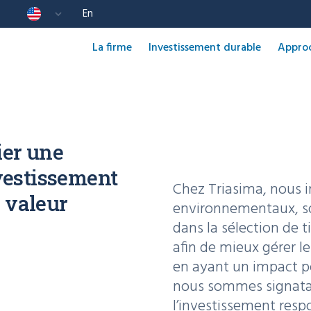
En
La firme
Investissement durable
Approch
ier une
vestissement
Chez Triasima, nous i
e valeur
environnementaux, so
dans la sélection de t
afin de mieux gérer l
en ayant un impact pos
nous sommes signatai
l’investissement resp