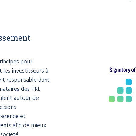
issement
rincipes pour
 les investisseurs à
ment responsable dans
nataires des PRI,
culent autour de
cisions
parence et
ments afin de mieux
 société.